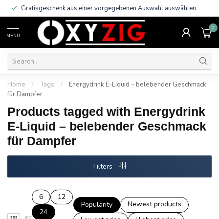
Gratisgeschenk aus einer vorgegebenen Auswahl auswählen
0
MENU
Home
/
Tags
/
Energydrink E-Liquid – belebender Geschmack
für Dampfer
Products tagged with Energydrink
E-Liquid – belebender Geschmack
für Dampfer
Filters
6
12
Newest products
Popularity
24