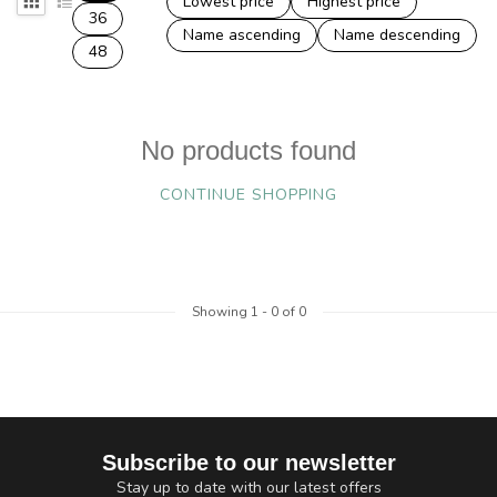
Lowest price
Highest price
36
Name ascending
Name descending
48
No products found
CONTINUE SHOPPING
Showing
1
-
0
of 0
Subscribe to our newsletter
Stay up to date with our latest offers