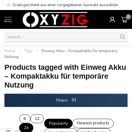
Gratisgeschenk aus einer vorgegebenen Auswahl auswählen
0
MENU
Home
/
Tags
/
Einweg Akku – Kompaktakku für temporäre
Nutzung
Products tagged with Einweg Akku
– Kompaktakku für temporäre
Nutzung
Filters
6
12
Newest products
Popularity
24