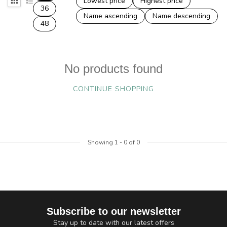
Lowest price
Highest price
36
Name ascending
Name descending
48
No products found
CONTINUE SHOPPING
Showing
1
-
0
of 0
Subscribe to our newsletter
Stay up to date with our latest offers