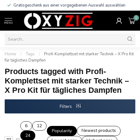
Gratisgeschenk aus einer vorgegebenen Auswahl auswählen
0
MENU
Home
/
Tags
/
Profi-Komplettset mit starker Technik – X Pro Kit
für tägliches Dampfen
Products tagged with Profi-
Komplettset mit starker Technik –
X Pro Kit für tägliches Dampfen
Filters
6
12
Newest products
Popularity
24