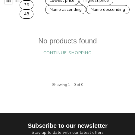
Lowest price
Highest price
36
Name ascending
Name descending
48
No products found
CONTINUE SHOPPING
Showing
1
-
0
of 0
Subscribe to our newsletter
Stay up to date with our latest offers