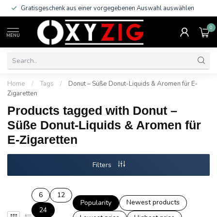
Gratisgeschenk aus einer vorgegebenen Auswahl auswählen
0
MENU
Home
/
Tags
/
Donut – Süße Donut-Liquids & Aromen für E-
Zigaretten
Products tagged with Donut –
Süße Donut-Liquids & Aromen für
E-Zigaretten
Filters
6
12
Newest products
Popularity
24