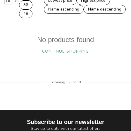
Lowest price
Highest price
36
Name ascending
Name descending
48
No products found
CONTINUE SHOPPING
Showing
1
-
0
of 0
Subscribe to our newsletter
Stay up to date with our latest offers