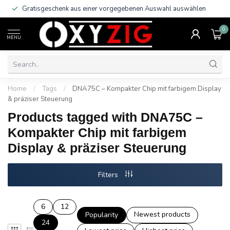
Gratisgeschenk aus einer vorgegebenen Auswahl auswählen
0
MENU
Home
/
Tags
/
DNA75C – Kompakter Chip mit farbigem Display
& präziser Steuerung
Products tagged with DNA75C –
Kompakter Chip mit farbigem
Display & präziser Steuerung
Filters
6
12
Newest products
Popularity
24