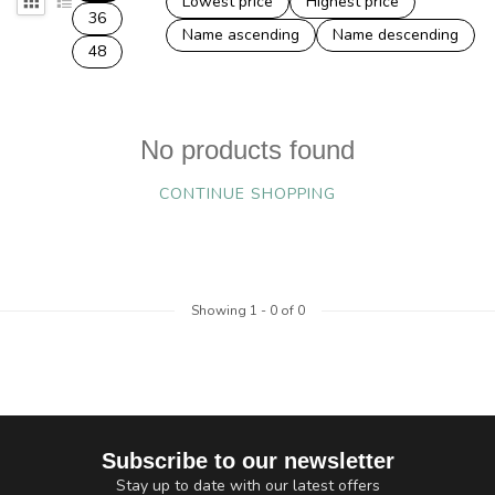
Lowest price
Highest price
36
Name ascending
Name descending
48
No products found
CONTINUE SHOPPING
Showing
1
-
0
of 0
Subscribe to our newsletter
Stay up to date with our latest offers