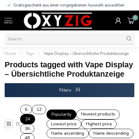
Gratisgeschenk aus einer vorgegebenen Auswahl auswählen
0
MENU
Home
/
Tags
/
Vape Display – Übersichtliche Produktanzeige
Products tagged with Vape Display
– Übersichtliche Produktanzeige
Filters
6
12
Newest products
Popularity
24
Lowest price
Highest price
36
Name ascending
Name descending
48