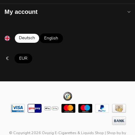
My account
Deutsch
English
€
EUR
© Copyright 2026 Oxyzig E-Cigarettes & Liquids Shop
|
Shop by
by