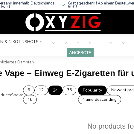
ersand innerhalb Deutschlands
Gratisgeschenk ! Ab einem Bestellwe
llwert
50€ !
N & NIKOTINSHOTS
ANGEBOTE
pliziertes Dampfen
e Vape – Einweg E-Zigaretten für
6
12
36
Newest pro
24
Popularity
ducts
Show:
48
Name descending
No products f