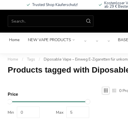
Kostenloser V
Trusted Shop Käuferschutz!
ab 29 € Beste
Home
NEW VAPE PRODUCTS
BASE
Home
/
Tags
/
Diposable Vape – Einweg E-Zigaretten für unkom
Products tagged with Diposabl
0
Pro
Price
Min
Max