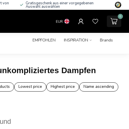
rt von
Gratisgeschenk aus einer vorgegebenen
Auswahl auswählen
0
EUR
EMPFOHLEN
INSPIRATION
Brands
 unkompliziertes Dampfen
ducts
Lowest price
Highest price
Name ascending
ound