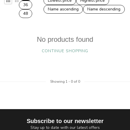
Lowest price
Highest price
36
Name ascending
Name descending
48
No products found
CONTINUE SHOPPING
Showing
1
-
0
of 0
Subscribe to our newsletter
Stay up to date with our latest offers