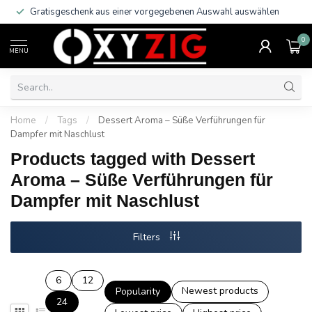
Gratisgeschenk aus einer vorgegebenen Auswahl auswählen
0
MENU
Home
/
Tags
/
Dessert Aroma – Süße Verführungen für
Dampfer mit Naschlust
Products tagged with Dessert
Aroma – Süße Verführungen für
Dampfer mit Naschlust
Filters
6
12
Newest products
Popularity
24