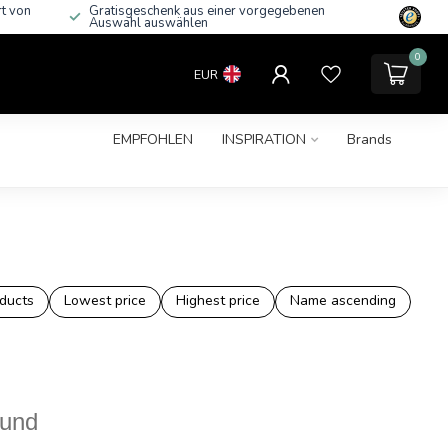
rt von
Gratisgeschenk aus einer vorgegebenen
Auswahl auswählen
0
EUR
EMPFOHLEN
INSPIRATION
Brands
ducts
Lowest price
Highest price
Name ascending
ound