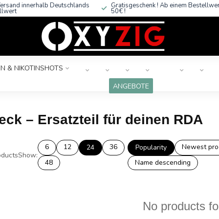
ersand innerhalb Deutschlands
Gratisgeschenk ! Ab einem Bestellwe
llwert
50€ !
N & NIKOTINSHOTS
ANGEBOTE
ck – Ersatzteil für deinen RDA
6
12
36
Newest pro
24
Popularity
ducts
Show:
48
Name descending
No products f