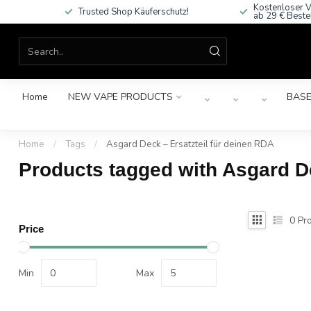
Kostenloser V
Trusted Shop Käuferschutz!
ab 29 € Beste
Home
NEW VAPE PRODUCTS
BASE
Home
/
Tags
/
Asgard Deck – Ersatzteil für deinen RDA
Products tagged with Asgard De
0
Pro
Price
Min
Max