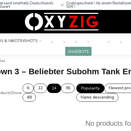
ersand innerhalb Deutschlands
Gratisgeschenk ! Ab einem Bestellwe
llwert
50€ !
N & NIKOTINSHOTS
ANGEBOTE
las
own 3 – Beliebter Subohm Tank Er
6
12
36
Newest pro
24
Popularity
ducts
Show:
48
Name descending
No products f