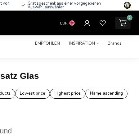
rt von
Gratisgeschenk aus einer vorgegebenen
Auswahl auswählen
0
EUR
EMPFOHLEN
INSPIRATION
Brands
satz Glas
ducts
Lowest price
Highest price
Name ascending
ound