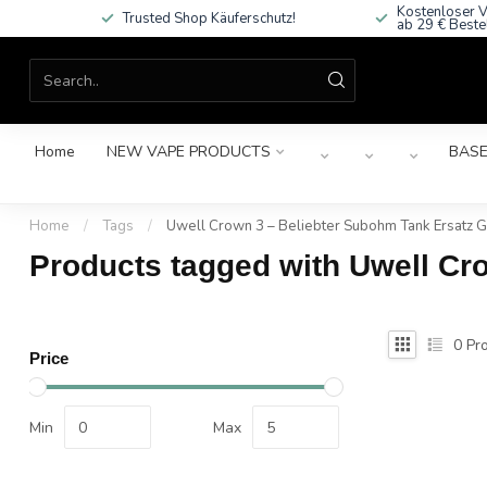
Kostenloser V
Trusted Shop Käuferschutz!
ab 29 € Beste
Home
NEW VAPE PRODUCTS
BASE
Home
/
Tags
/
Uwell Crown 3 – Beliebter Subohm Tank Ersatz G
Products tagged with Uwell Cr
0
Pro
Price
Min
Max