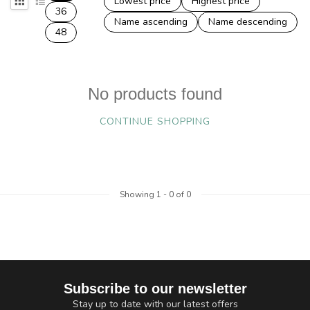
Lowest price
Highest price
36
Name ascending
Name descending
48
No products found
CONTINUE SHOPPING
Showing
1
-
0
of 0
Subscribe to our newsletter
Stay up to date with our latest offers