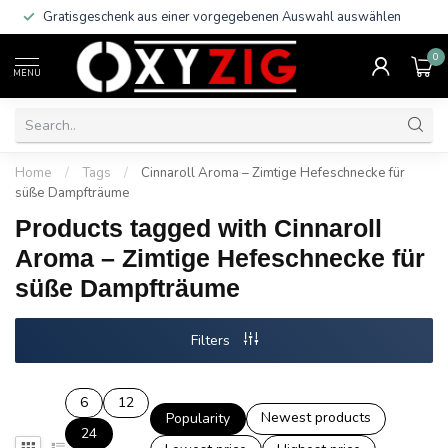
Gratisgeschenk aus einer vorgegebenen Auswahl auswählen
0
MENU
Home
/
Tags
/
Cinnaroll Aroma – Zimtige Hefeschnecke für
süße Dampfträume
Products tagged with Cinnaroll
Aroma – Zimtige Hefeschnecke für
süße Dampfträume
Filters
6
12
Newest products
Popularity
24