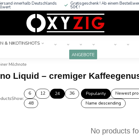
ersand innerhalb Deutschlands
Gratisgeschenk ! Ab einem Bestellwe
llwert
50€ !
N & NIKOTINSHOTS
ANGEBOTE
iner Milchnote
no Liquid – cremiger Kaffeegenus
6
12
36
Newest pro
24
Popularity
ducts
Show:
48
Name descending
No products f