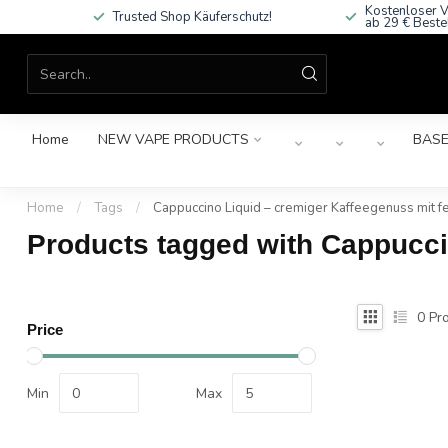
Kostenloser V
Trusted Shop Käuferschutz!
ab 29 € Beste
Home
NEW VAPE PRODUCTS
BASE
Home
/
Tags
/
Cappuccino Liquid – cremiger Kaffeegenuss mit fe
Products tagged with Cappucci
0
Pro
Price
Min
Max