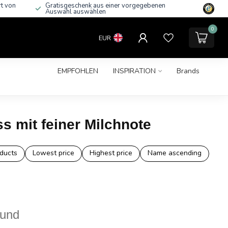
rt von
Gratisgeschenk aus einer vorgegebenen
Auswahl auswählen
0
EUR
EMPFOHLEN
INSPIRATION
Brands
s mit feiner Milchnote
ducts
Lowest price
Highest price
Name ascending
ound