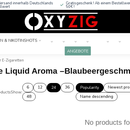
ersand innerhalb Deutschlands
Gratisgeschenk ! Ab einem Bestellwe
llwert
50€ !
N & NIKOTINSHOTS
ANGEBOTE
 E-Zigaretten
e Liquid Aroma –Blaubeergeschma
6
12
36
Newest pro
24
Popularity
ducts
Show:
48
Name descending
No products f