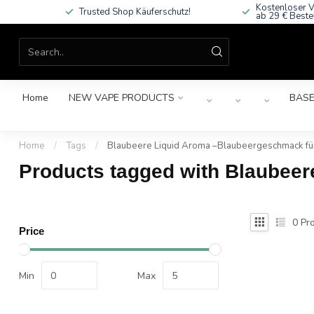
Kostenloser V
Trusted Shop Käuferschutz!
ab 29 € Beste
Home
NEW VAPE PRODUCTS
BASE
Home
/
Tags
/
Blaubeere Liquid Aroma –Blaubeergeschmack für
Products tagged with Blaubeer
0
Pro
Price
Min
Max