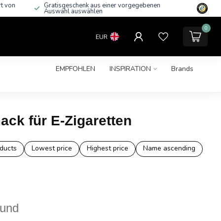
rt von
Gratisgeschenk aus einer vorgegebenen
Auswahl auswählen
0
EUR
EMPFOHLEN
INSPIRATION
Brands
ck für E-Zigaretten
ducts
Lowest price
Highest price
Name ascending
ound