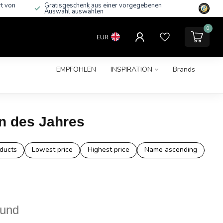
rt von
Gratisgeschenk aus einer vorgegebenen
Auswahl auswählen
0
EUR
EMPFOHLEN
INSPIRATION
Brands
n des Jahres
ducts
Lowest price
Highest price
Name ascending
ound