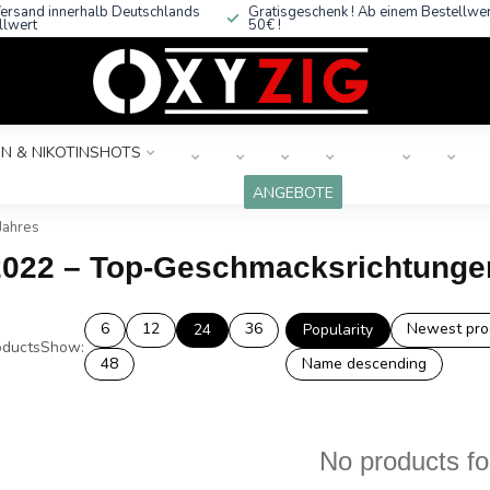
ersand innerhalb Deutschlands
Gratisgeschenk ! Ab einem Bestellwe
llwert
50€ !
N & NIKOTINSHOTS
ANGEBOTE
Jahres
2022 – Top-Geschmacksrichtunge
6
12
36
Newest pro
24
Popularity
ducts
Show:
48
Name descending
No products f