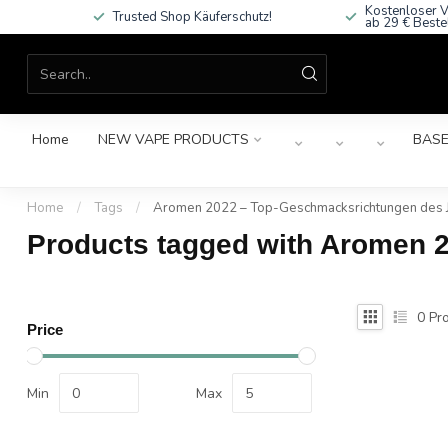
Kostenloser V
Trusted Shop Käuferschutz!
ab 29 € Beste
Home
NEW VAPE PRODUCTS
BASE
Home
/
Tags
/
Aromen 2022 – Top-Geschmacksrichtungen des 
Products tagged with Aromen 
0
Pro
Price
Min
Max