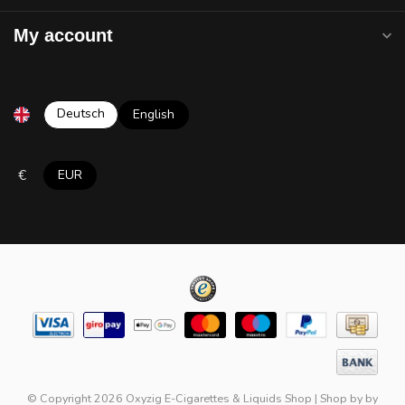
My account
Deutsch
English
€
EUR
© Copyright 2026 Oxyzig E-Cigarettes & Liquids Shop
|
Shop by
by