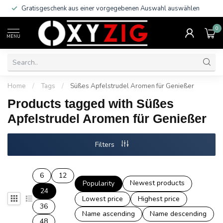
Gratisgeschenk aus einer vorgegebenen Auswahl auswählen
0
MENU
Home
/
Tags
/
Süßes Apfelstrudel Aromen für Genießer
Products tagged with Süßes
Apfelstrudel Aromen für Genießer
Filters
6
12
Newest products
Popularity
24
Lowest price
Highest price
36
Name ascending
Name descending
48