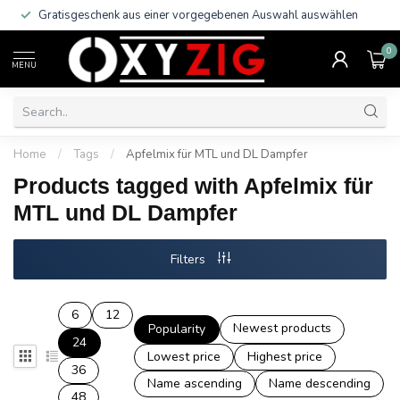
Gratisgeschenk aus einer vorgegebenen Auswahl auswählen
0
MENU
Home
/
Tags
/
Apfelmix für MTL und DL Dampfer
Products tagged with Apfelmix für
MTL und DL Dampfer
Filters
6
12
Newest products
Popularity
24
Lowest price
Highest price
36
Name ascending
Name descending
48