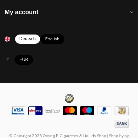
My account
Deutsch
English
€
EUR
© Copyright 2026 Oxyzig E-Cigarettes & Liquids Shop
|
Shop by
by