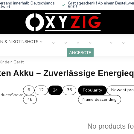
ersand innerhalb Deutschlands
Gratisgeschenk ! Ab einem Bestellwe
llwert
50€ !
N & NIKOTINSHOTS
ANGEBOTE
ür dein Gerät
ten Akku – Zuverlässige Energiequ
6
12
36
Newest pro
24
Popularity
ducts
Show:
48
Name descending
No products f