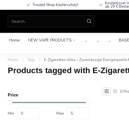
Kostenloser V
Trusted Shop Käuferschutz!
ab 29 € Beste
Home
NEW VAPE PRODUCTS
BASE
Home
/
Tags
/
E-Zigaretten Akku – Zuverlässige Energiequelle f
Products tagged with E-Zigaret
0
Pro
Price
Min
Max