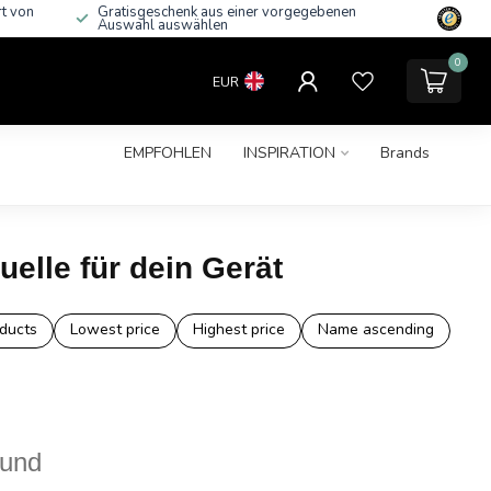
rt von
Gratisgeschenk aus einer vorgegebenen
Auswahl auswählen
0
EUR
EMPFOHLEN
INSPIRATION
Brands
elle für dein Gerät
ducts
Lowest price
Highest price
Name ascending
ound