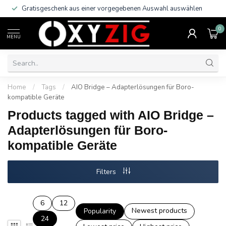
Gratisgeschenk aus einer vorgegebenen Auswahl auswählen
0
MENU
Home
/
Tags
/
AIO Bridge – Adapterlösungen für Boro-
kompatible Geräte
Products tagged with AIO Bridge –
Adapterlösungen für Boro-
kompatible Geräte
Filters
6
12
Newest products
Popularity
24