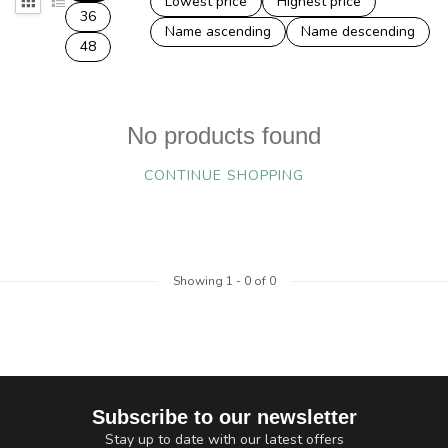
Lowest price
Highest price
36
Name ascending
Name descending
48
No products found
CONTINUE SHOPPING
Showing
1
-
0
of 0
Subscribe to our newsletter
Stay up to date with our latest offers