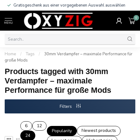
Gratisgeschenk aus einer vorgegebenen Auswahl auswählen
0
MENU
Home
/
Tags
/
30mm Verdampfer – maximale Performance für
große Mods
Products tagged with 30mm
Verdampfer – maximale
Performance für große Mods
Filters
6
12
Newest products
Popularity
24