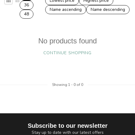
Lowest price
Highest price
36
Name ascending
Name descending
48
No products found
CONTINUE SHOPPING
Showing
1
-
0
of 0
Subscribe to our newsletter
Stay up to date with our latest offers