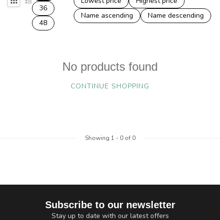
Lowest price
Highest price
36
Name ascending
Name descending
48
No products found
CONTINUE SHOPPING
Showing
1
-
0
of 0
Subscribe to our newsletter
Stay up to date with our latest offers