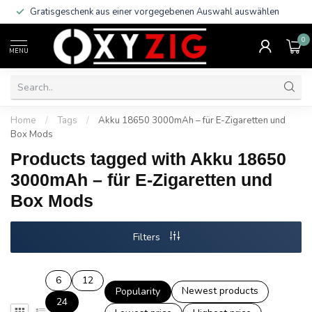
Gratisgeschenk aus einer vorgegebenen Auswahl auswählen
0
MENU
Home
/
Tags
/
Akku 18650 3000mAh – für E-Zigaretten und
Box Mods
Products tagged with Akku 18650
3000mAh – für E-Zigaretten und
Box Mods
Filters
6
12
Newest products
Popularity
24