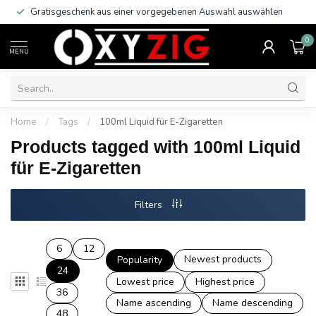
Gratisgeschenk aus einer vorgegebenen Auswahl auswählen
0
MENU
Home
/
Tags
/
100ml Liquid für E-Zigaretten
Products tagged with 100ml Liquid
für E-Zigaretten
Filters
6
12
Newest products
Popularity
24
Lowest price
Highest price
36
Name ascending
Name descending
48