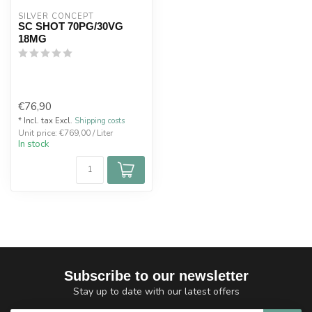
SILVER CONCEPT
SC SHOT 70PG/30VG
18MG
€76,90
* Incl. tax Excl.
Shipping costs
Unit price: €769,00 / Liter
In stock
Subscribe to our newsletter
Stay up to date with our latest offers