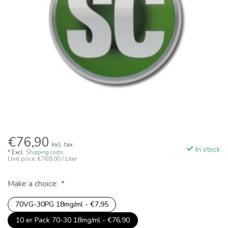
€76,90
Incl. tax
In stock
* Excl.
Shipping costs
Unit price: €769,00 / Liter
Make a choice:
*
70VG-30PG 18mg/ml - €7,95
10 er Pack 70-30 18mg/ml - €76,90