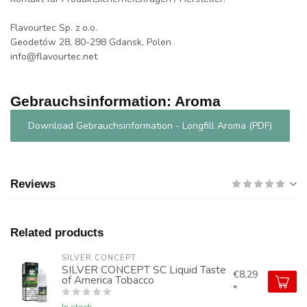
Flavourtec Sp. z o.o.
Geodetów 28, 80-298 Gdansk, Polen
info@flavourtec.net
Gebrauchsinformation: Aroma
Download Gebrauchsinformation - Longfill Aroma (PDF)
Reviews
Related products
SILVER CONCEPT
SILVER CONCEPT SC Liquid Taste
€8,29
of America Tobacco
*
In stock