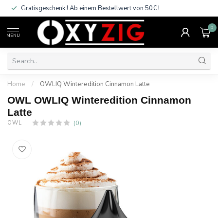
Gratisgeschenk ! Ab einem Bestellwert von 50€ !
Grati
0
MENU
Home
/
OWLIQ Winteredition Cinnamon Latte
OWL OWLIQ Winteredition Cinnamon
Latte
(0)
OWL