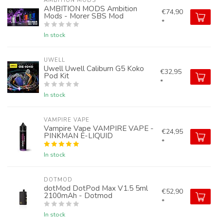
AMBITION MODS
AMBITION MODS Ambition
€74,90
Mods - Morer SBS Mod
*
In stock
UWELL
Uwell Uwell Caliburn G5 Koko
€32,95
Pod Kit
*
In stock
VAMPIRE VAPE
Vampire Vape VAMPIRE VAPE -
€24,95
PINKMAN E-LIQUID
*
In stock
DOTMOD
dotMod DotPod Max V1.5 5ml
€52,90
2100mAh - Dotmod
*
In stock