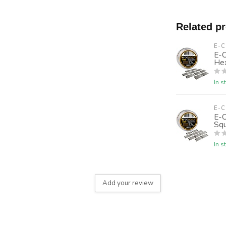
Related p
E-
E-
Hex
In s
E-
E-
Squ
In s
Add your review