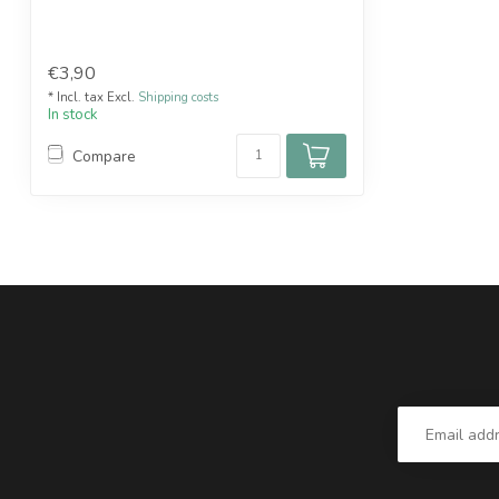
€3,90
* Incl. tax Excl.
Shipping costs
In stock
Compare