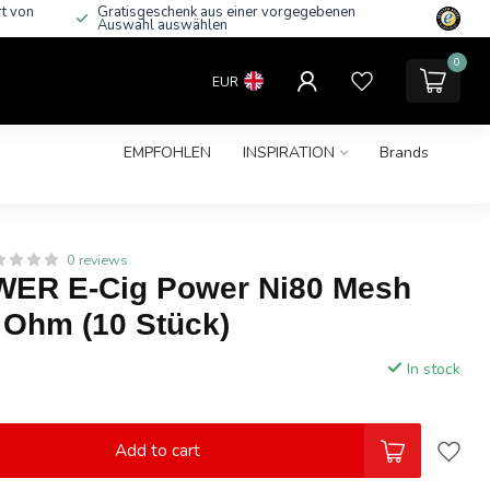
rt von
Gratisgeschenk aus einer vorgegebenen
Auswahl auswählen
0
EUR
EMPFOHLEN
INSPIRATION
Brands
0 reviews
ER E-Cig Power Ni80 Mesh
 Ohm (10 Stück)
In stock
Add to cart