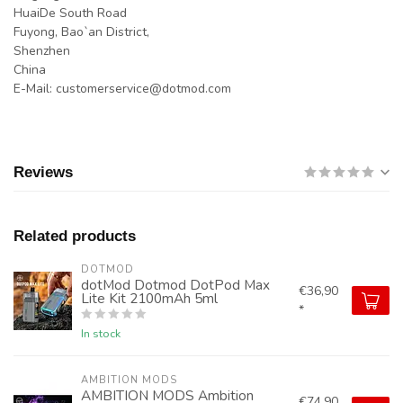
HuaiDe South Road
Fuyong, Bao`an District,
Shenzhen
China
E-Mail:
customerservice@dotmod.com
Reviews
Related products
DOTMOD
dotMod Dotmod DotPod Max
€36,90
Lite Kit 2100mAh 5ml
*
In stock
AMBITION MODS
AMBITION MODS Ambition
€74,90