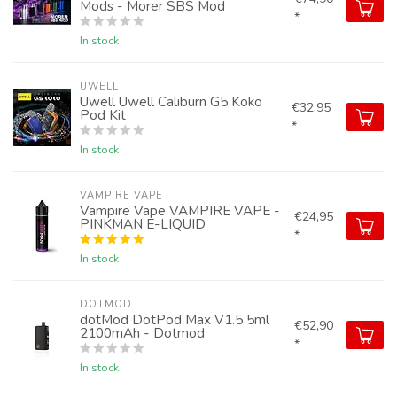
Mods - Morer SBS Mod
*
In stock
UWELL
Uwell Uwell Caliburn G5 Koko
€32,95
Pod Kit
*
In stock
VAMPIRE VAPE
Vampire Vape VAMPIRE VAPE -
€24,95
PINKMAN E-LIQUID
*
In stock
DOTMOD
dotMod DotPod Max V1.5 5ml
€52,90
2100mAh - Dotmod
*
In stock