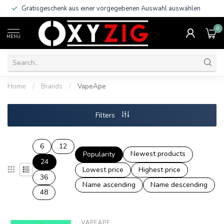
Gratisgeschenk aus einer vorgegebenen Auswahl auswählen
0
MENU
Home
/
Brands
/
VapeApe
Filters
6
12
Newest products
Popularity
24
Lowest price
Highest price
36
Name ascending
Name descending
48
VAPEAPE