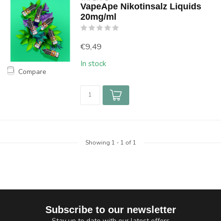
VapeApe Nikotinsalz Liquids
20mg/ml
€9,49
In stock
Compare
Showing
1
-
1
of 1
Subscribe to our newsletter
Stay up to date with our latest offers