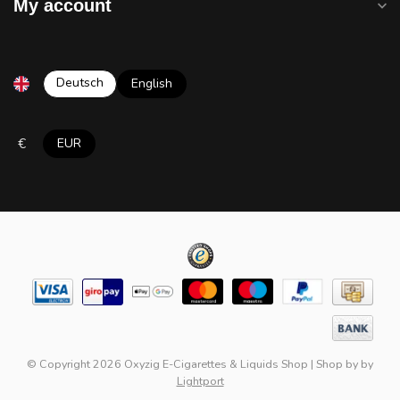
My account
Deutsch
English
€
EUR
© Copyright 2026 Oxyzig E-Cigarettes & Liquids Shop
|
Shop by
by
Lightport