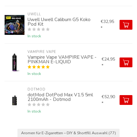
UWELL
Uwell Uwell Caliburn G5 Koko
€32,95
Pod Kit
*
In stock
VAMPIRE VAPE
Vampire Vape VAMPIRE VAPE -
€24,95
PINKMAN E-LIQUID
*
In stock
DOTMOD
dotMod DotPod Max V1.5 5ml
€52,90
2100mAh - Dotmod
*
In stock
Aromen für E-Zigaretten – DIY & Shortfill Auswahl
(77)