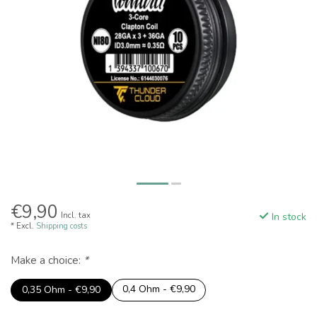
€9,90
Incl. tax
In stock
* Excl.
Shipping costs
Make a choice:
*
0,4 Ohm - €9,90
0,35 Ohm - €9,90