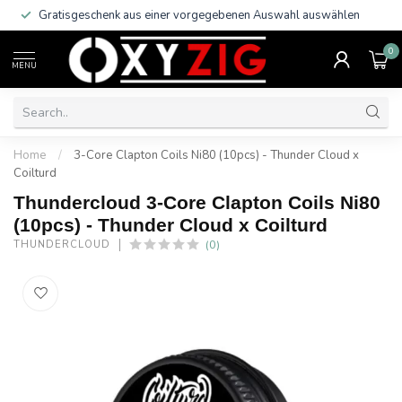
Gratisgeschenk aus einer vorgegebenen Auswahl auswählen
0
MENU
Home
/
3-Core Clapton Coils Ni80 (10pcs) - Thunder Cloud x
Coilturd
Thundercloud 3-Core Clapton Coils Ni80
(10pcs) - Thunder Cloud x Coilturd
(0)
THUNDERCLOUD