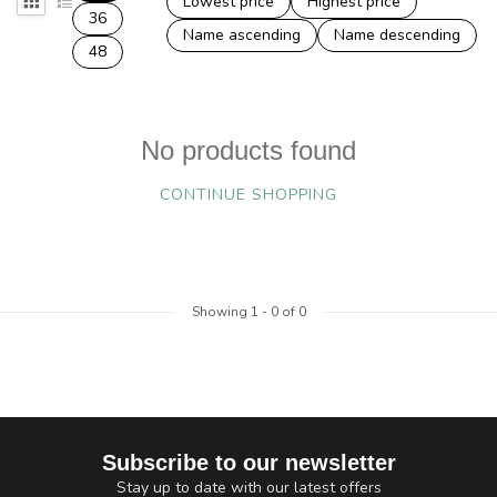
Lowest price
Highest price
36
Name ascending
Name descending
48
No products found
CONTINUE SHOPPING
Showing
1
-
0
of 0
Subscribe to our newsletter
Stay up to date with our latest offers