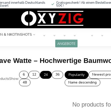
ersand innerhalb Deutschlands
Gratisgeschenk ! Ab einem Bestellwe
llwert
50€ !
N & NIKOTINSHOTS
ANGEBOTE
rave Watte – Hochwertige Baumwo
6
12
36
Newest pro
24
Popularity
ducts
Show:
48
Name descending
No products f