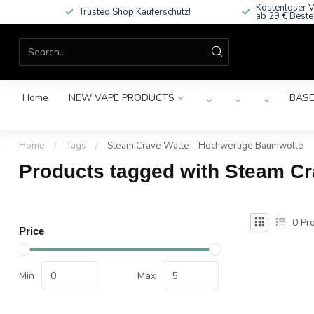
Kostenloser V
Trusted Shop Käuferschutz!
ab 29 € Beste
Home
NEW VAPE PRODUCTS
BASE
Home
/
Tags
/
Steam Crave Watte – Hochwertige Baumwolle
Products tagged with Steam C
0
Pro
Price
Min
Max