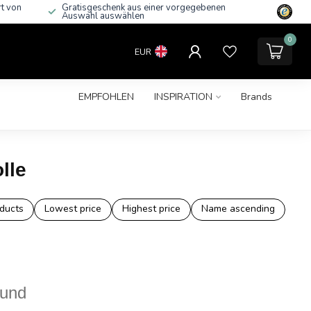
rt von
Gratisgeschenk aus einer vorgegebenen
Auswahl auswählen
0
EUR
EMPFOHLEN
INSPIRATION
Brands
lle
ducts
Lowest price
Highest price
Name ascending
ound