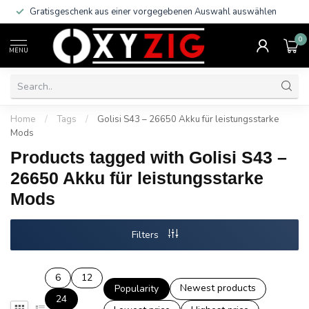
Gratisgeschenk aus einer vorgegebenen Auswahl auswählen
0
MENU
Home
/
Tags
/
Golisi S43 – 26650 Akku für leistungsstarke
Mods
Products tagged with Golisi S43 –
26650 Akku für leistungsstarke
Mods
Filters
6
12
Newest products
Popularity
24