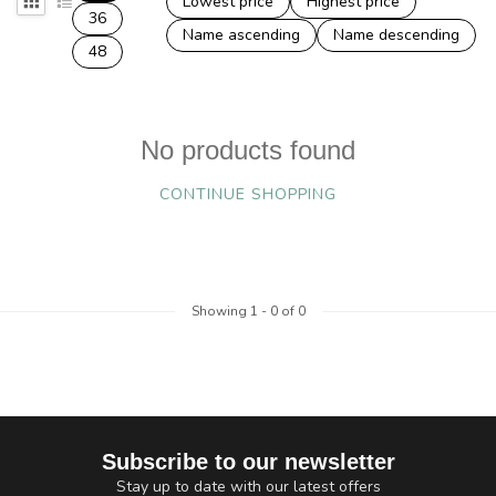
Lowest price
Highest price
36
Name ascending
Name descending
48
No products found
CONTINUE SHOPPING
Showing
1
-
0
of 0
Subscribe to our newsletter
Stay up to date with our latest offers