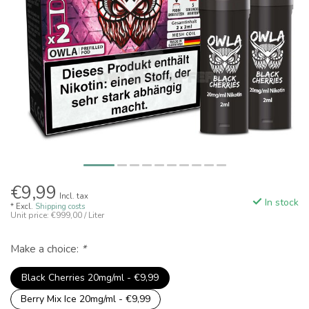
€9,99
Incl. tax
In stock
* Excl.
Shipping costs
Unit price: €999,00 / Liter
Make a choice:
*
Black Cherries 20mg/ml - €9,99
Berry Mix Ice 20mg/ml - €9,99