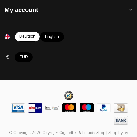
My account
Deutsch
English
€
EUR
© Copyright 2026 Oxyzig E-Cigarettes & Liquids Shop
|
Shop by
by