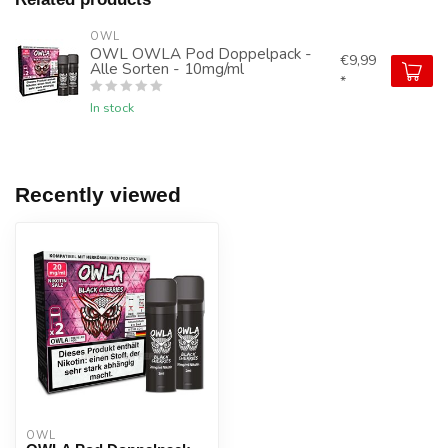
OWL
OWL OWLA Pod Doppelpack -
€9,99
Alle Sorten - 10mg/ml
*
In stock
Recently viewed
OWL