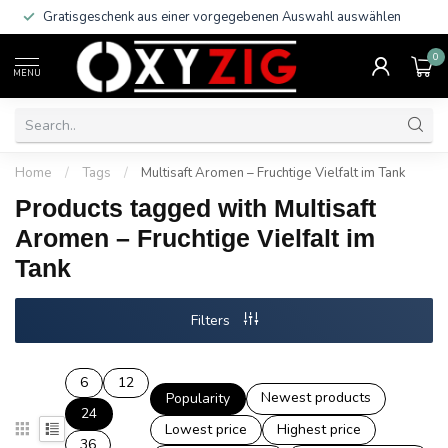
Gratisgeschenk aus einer vorgegebenen Auswahl auswählen
0
MENU
Home
/
Tags
/
Multisaft Aromen – Fruchtige Vielfalt im Tank
Products tagged with Multisaft
Aromen – Fruchtige Vielfalt im
Tank
Filters
6
12
Newest products
Popularity
24
Lowest price
Highest price
36