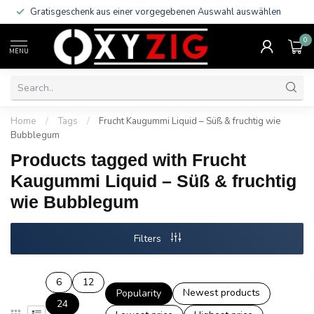
Gratisgeschenk aus einer vorgegebenen Auswahl auswählen
0
MENU
Home
/
Tags
/
Frucht Kaugummi Liquid – Süß & fruchtig wie
Bubblegum
Products tagged with Frucht
Kaugummi Liquid – Süß & fruchtig
wie Bubblegum
Filters
6
12
Newest products
Popularity
24