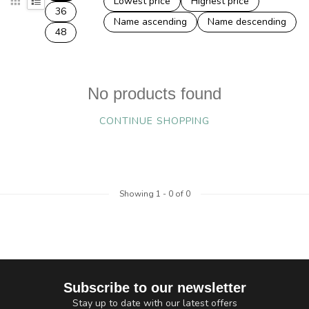
Lowest price
Highest price
36
Name ascending
Name descending
48
No products found
CONTINUE SHOPPING
Showing
1
-
0
of 0
Subscribe to our newsletter
Stay up to date with our latest offers