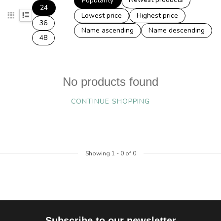
Popularity
24
Lowest price
Highest price
36
Name ascending
Name descending
48
No products found
CONTINUE SHOPPING
Showing
1
-
0
of 0
Subscribe to our newsletter