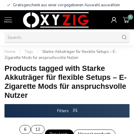
Gratisgeschenk aus einer vorgegebenen Auswahl auswählen
0
MENU
Home
/
Tags
/
Starke Akkuträger für flexible Setups – E-
Zigarette Mods für anspruchsvolle Nutzer
Products tagged with Starke
Akkuträger für flexible Setups – E-
Zigarette Mods für anspruchsvolle
Nutzer
Filters
6
12
Newest products