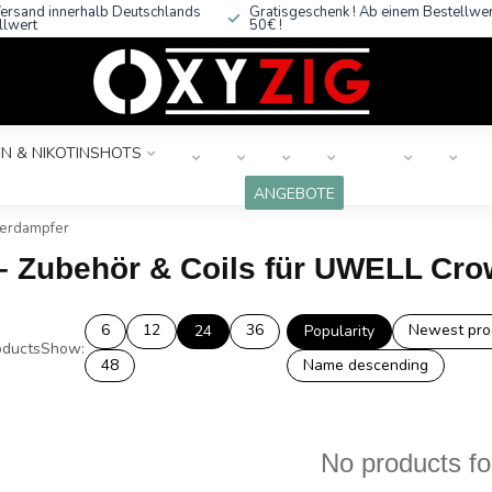
ersand innerhalb Deutschlands
Gratisgeschenk ! Ab einem Bestellwe
llwert
50€ !
N & NIKOTINSHOTS
ANGEBOTE
Verdampfer
– Zubehör & Coils für UWELL Crow
6
12
36
Newest pro
24
Popularity
ducts
Show:
48
Name descending
No products f