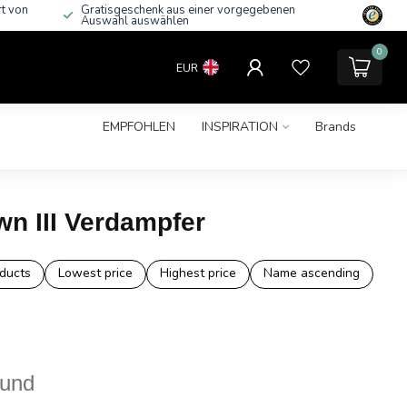
rt von
Gratisgeschenk aus einer vorgegebenen
Auswahl auswählen
0
EUR
EMPFOHLEN
INSPIRATION
Brands
n III Verdampfer
ducts
Lowest price
Highest price
Name ascending
ound