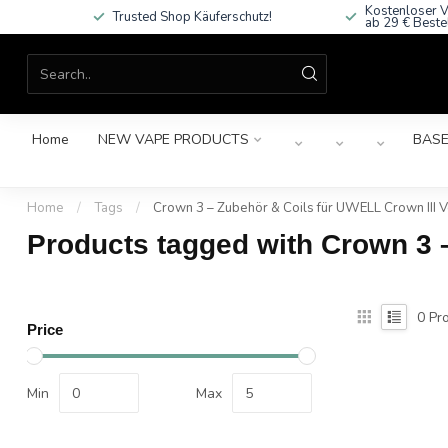
Kostenloser V
Trusted Shop Käuferschutz!
ab 29 € Beste
Home
NEW VAPE PRODUCTS
BASE
Home
/
Tags
/
Crown 3 – Zubehör & Coils für UWELL Crown III 
Products tagged with Crown 3 
0
Pro
Price
Min
Max