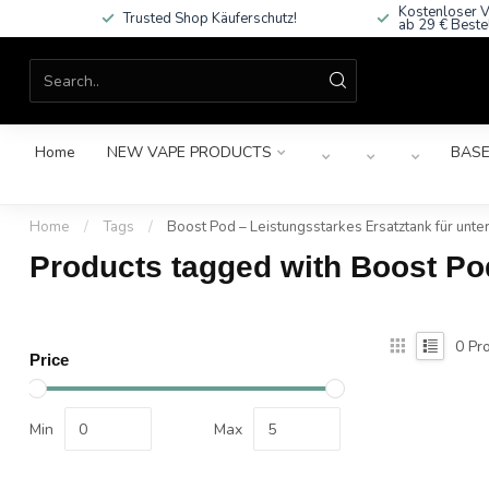
Kostenloser V
Trusted Shop Käuferschutz!
ab 29 € Beste
Home
NEW VAPE PRODUCTS
BASE
Home
/
Tags
/
Boost Pod – Leistungsstarkes Ersatztank für unt
Products tagged with Boost Po
0
Pro
Price
Min
Max