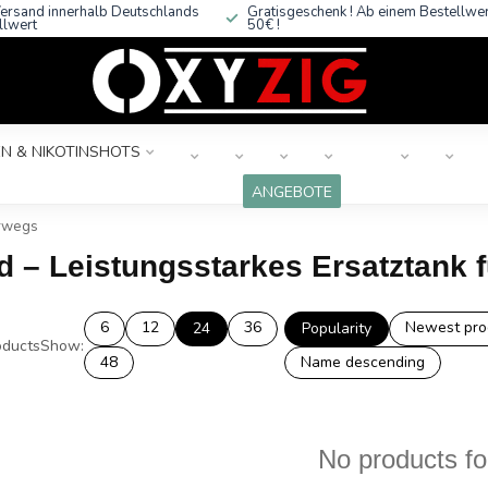
ersand innerhalb Deutschlands
Gratisgeschenk ! Ab einem Bestellwe
llwert
50€ !
N & NIKOTINSHOTS
ANGEBOTE
erwegs
d – Leistungsstarkes Ersatztank 
6
12
36
Newest pro
24
Popularity
ducts
Show:
48
Name descending
No products f