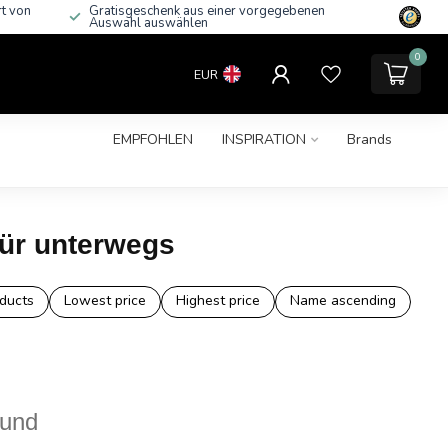
rt von
Gratisgeschenk aus einer vorgegebenen
Auswahl auswählen
0
EUR
EMPFOHLEN
INSPIRATION
Brands
für unterwegs
ducts
Lowest price
Highest price
Name ascending
ound