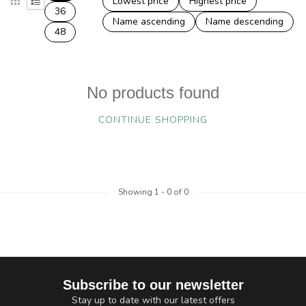
Lowest price
Highest price
36
Name ascending
Name descending
48
No products found
CONTINUE SHOPPING
Showing
1
-
0
of 0
Subscribe to our newsletter
Stay up to date with our latest offers