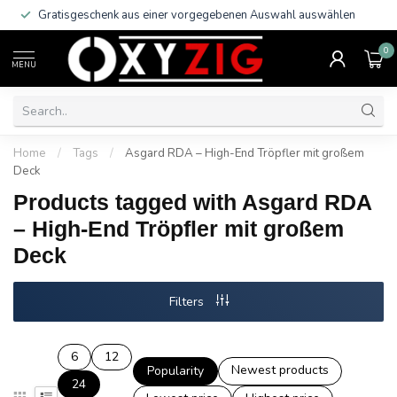
Gratisgeschenk aus einer vorgegebenen Auswahl auswählen
0
MENU
Home
/
Tags
/
Asgard RDA – High-End Tröpfler mit großem
Deck
Products tagged with Asgard RDA
– High-End Tröpfler mit großem
Deck
Filters
6
12
Newest products
Popularity
24