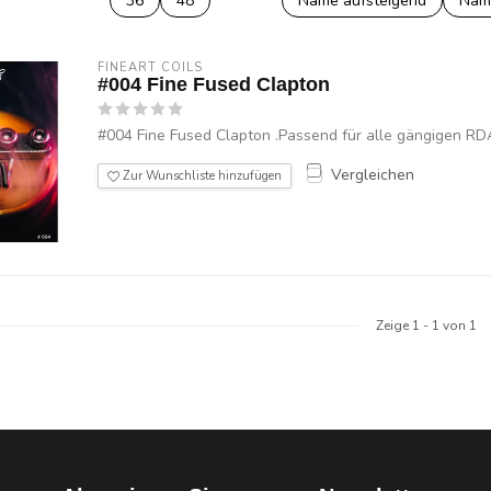
36
48
Name aufsteigend
Nam
FINEART COILS
#004 Fine Fused Clapton
#004 Fine Fused Clapton .Passend für alle gängigen RD
Vergleichen
Zur Wunschliste hinzufügen
Zeige
1
-
1
von 1