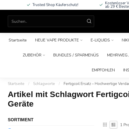
Kostenloser V
Trusted Shop Käuferschutz!
ab 29 € Beste
Startseite
NEUE VAPE PRODUKTE
E-LIQUIDS
NIK
ZUBEHÖR
BUNDLES / SPARMENÜS
MEHRWEG /
EMPFOHLEN
IN
Startseite
/
Schlagworte
/
Fertigcoil Ersatz – Hochwertige Verd
Artikel mit Schlagwort Fertigc
Geräte
SORTIMENT
1
Pro