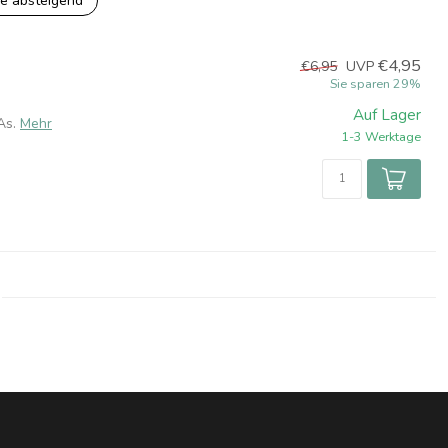
e absteigend
€4,95
€6,95
UVP
Sie sparen 29%
Auf Lager
As.
Mehr
1-3 Werktage